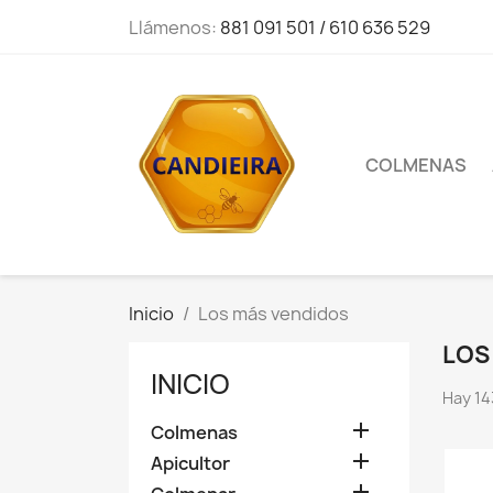
Llámenos:
881 091 501 / 610 636 529
COLMENAS
Inicio
Los más vendidos
LOS
INICIO
Hay 14

Colmenas

Apicultor
