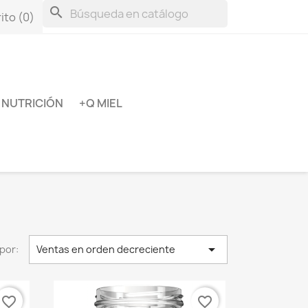
search
ito
(0)
NUTRICIÓN
+Q MIEL

por:
Ventas en orden decreciente
favorite_border
favorite_border