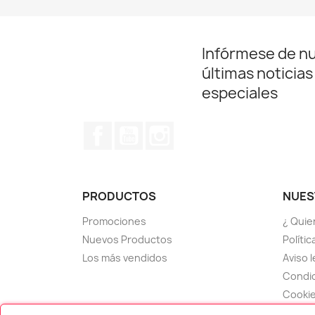
Infórmese de n
últimas noticias
especiales
Facebook
YouTube
Instagram
PRODUCTOS
NUES
Promociones
¿ Quie
Nuevos Productos
Políti
Los más vendidos
Aviso l
Condic
Cooki
Contá