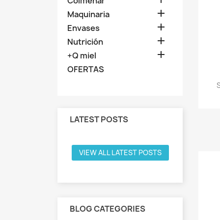
Colmenar

Maquinaria

Envases

Nutrición

+Q miel
OFERTAS
LATEST POSTS
VIEW ALL LATEST POSTS
BLOG CATEGORIES