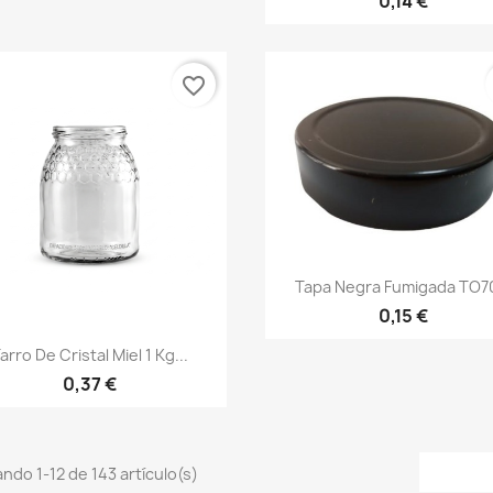
0,14 €
favorite_border
Vista rápida

Tapa Negra Fumigada TO70
0,15 €
Vista rápida

arro De Cristal Miel 1 Kg...
0,37 €
ndo 1-12 de 143 artículo(s)