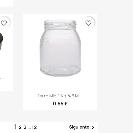
favorite_border
favorite_border
...
Vista rápida

Tarro Miel 1 Kg 746 Ml...
0,55 €
1

Siguiente
2
3
…
12