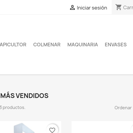
shopping_cart

Carr
Iniciar sesión
APICULTOR
COLMENAR
MAQUINARIA
ENVASES
 MÁS VENDIDOS
3 productos.
Ordenar 
favorite_border