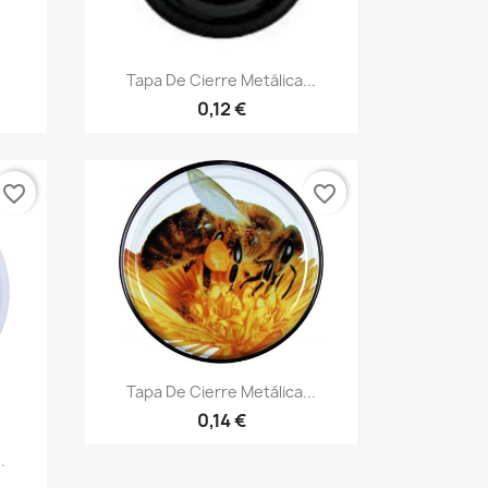
Vista rápida

Tapa De Cierre Metálica...
0,12 €
favorite_border
favorite_border
Vista rápida

Tapa De Cierre Metálica...
0,14 €
.