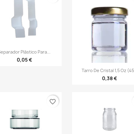
Vista rápida

Separador Plástico Para...
0,05 €
Vista rápida

Tarro De Cristal 1,5 Oz (45.
0,38 €
favorite_border