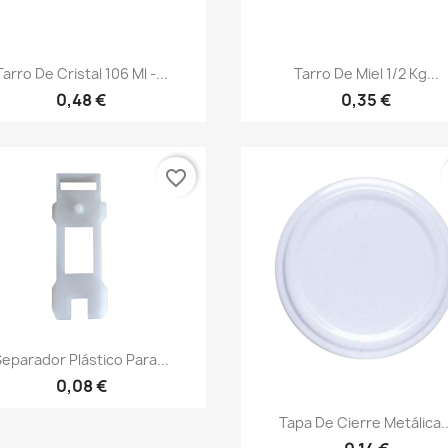
Vista rápida
Vista rápida


Tarro De Cristal 106 Ml -...
Tarro De Miel 1/2 Kg...
0,48 €
0,35 €
favorite_border
Vista rápida

Separador Plástico Para...
0,08 €
Vista rápida

Tapa De Cierre Metálica..