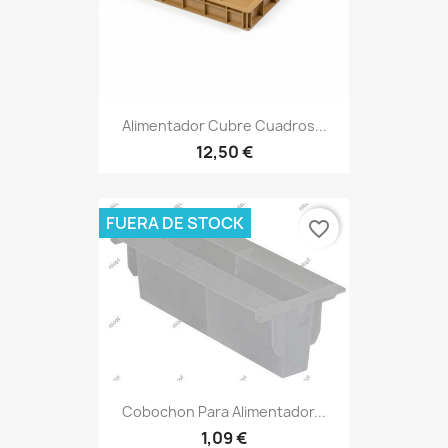
Alimentador Cubre Cuadros...
12,50 €
FUERA DE STOCK
favorite_border
Cobochon Para Alimentador...
1,09 €