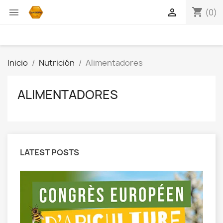
shopping_cart


(0)
Inicio
Nutrición
Alimentadores
ALIMENTADORES
LATEST POSTS