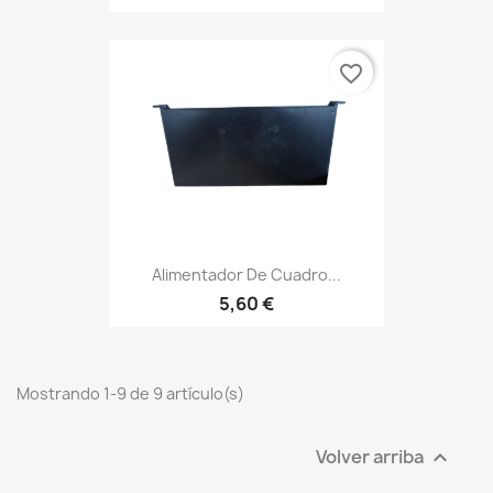
favorite_border
Alimentador De Cuadro...
5,60 €
Mostrando 1-9 de 9 artículo(s)
Volver arriba
