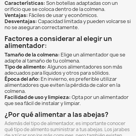
Características:
Son botellas adaptadas con un
orificio que se coloca dentro de la colmena.
Ventajas:
Fáciles de usar y económicos.
Desventajas:
Capacidad limitada y pueden volcarse si
no se aseguran correctamente.
Factores a considerar al elegir un
alimentador:
Tamaño de la colmena:
Elige un alimentador que se
adapte al tamaño de tu colmena.
Tipo de alimento:
Algunos alimentadores son más
adecuados para líquidos y otros para sólidos.
Época del año:
En invierno,
es preferible utilizar
alimentadores que eviten la pérdida de calor en la
colmena.
Facilidad de uso y limpieza:
Opta por un alimentador
que sea fácil de instalar y limpiar.
¿Por qué alimentar a las abejas?
Además del tipo de alimentador,
es importante conocer
qué tipo de alimento suministrar a tus abejas.
Los jarabes
de azúcar son los más comunes,
pero también existen