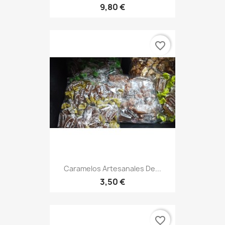
9,80 €
favorite_border
Caramelos Artesanales De...
3,50 €
favorite_border