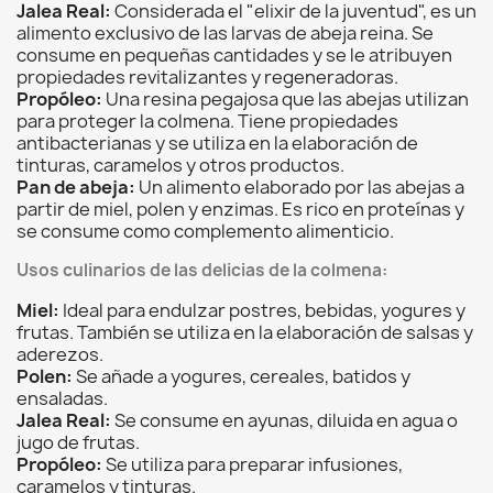
Jalea Real:
Considerada el "elixir de la juventud",
es un
alimento exclusivo de las larvas de abeja reina.
Se
consume en pequeñas cantidades y se le atribuyen
propiedades revitalizantes y regeneradoras.
Propóleo:
Una resina pegajosa que las abejas utilizan
para proteger la colmena.
Tiene propiedades
antibacterianas y se utiliza en la elaboración de
tinturas,
caramelos y otros productos.
Pan de abeja:
Un alimento elaborado por las abejas a
partir de miel,
polen y enzimas.
Es rico en proteínas y
se consume como complemento alimenticio.
Usos culinarios de las delicias de la colmena:
Miel:
Ideal para endulzar postres,
bebidas,
yogures y
frutas.
También se utiliza en la elaboración de salsas y
aderezos.
Polen:
Se añade a yogures,
cereales,
batidos y
ensaladas.
Jalea Real:
Se consume en ayunas,
diluida en agua o
jugo de frutas.
Propóleo:
Se utiliza para preparar infusiones,
caramelos y tinturas.