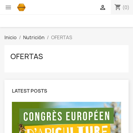
shopping_cart


(0)
Inicio
Nutrición
OFERTAS
OFERTAS
LATEST POSTS