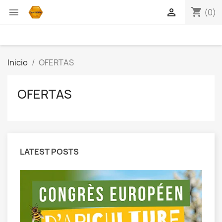
shopping_cart


(0)
Inicio
OFERTAS
OFERTAS
LATEST POSTS