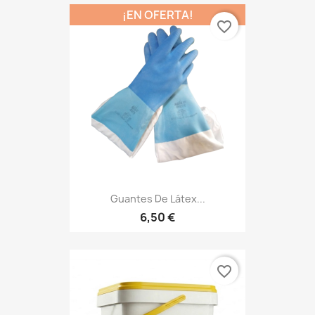
¡EN OFERTA!
favorite_border
Guantes De Látex...
6,50 €
favorite_border