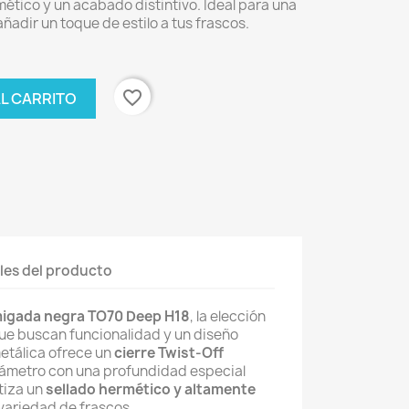
mético y un acabado distintivo. Ideal para una
adir un toque de estilo a tus frascos.
favorite_border
AL CARRITO
les del producto
migada negra TO70 Deep H18
, la elección
ue buscan funcionalidad y un diseño
etálica ofrece un
cierre Twist-Off
ámetro con una profundidad especial
tiza un
sellado hermético y altamente
variedad de frascos.