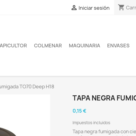
shopping_cart

Carr
Iniciar sesión
APICULTOR
COLMENAR
MAQUINARIA
ENVASES
fumigada TO70 Deep H18
TAPA NEGRA FUMI
0,15 €
Impuestos incluidos
Tapa negra fumigada con cier