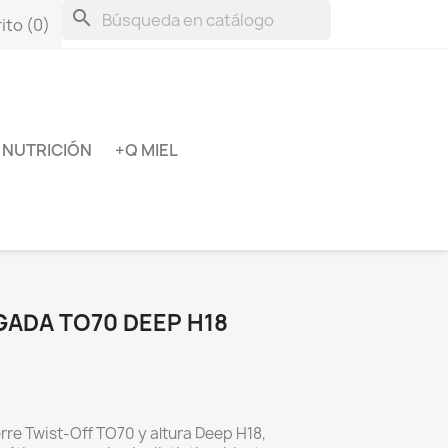
search
ito
(0)
NUTRICIÓN
+Q MIEL
GADA TO70 DEEP H18
re Twist-Off TO70 y altura Deep H18,