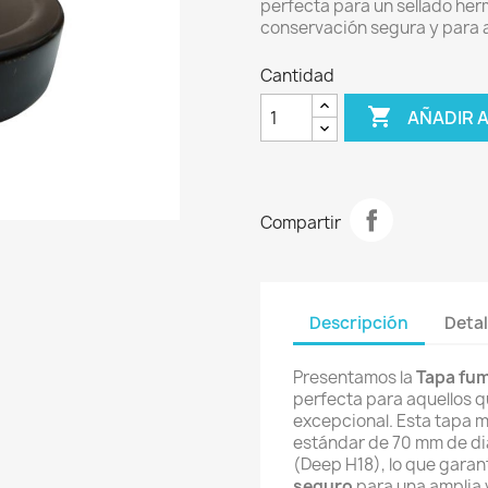
perfecta para un sellado her
conservación segura y para añ
Cantidad

AÑADIR 
Compartir
Descripción
Detal
Presentamos la
Tapa fu
perfecta para aquellos q
excepcional. Esta tapa m
estándar de 70 mm de di
(Deep H18), lo que garan
seguro
para una amplia 