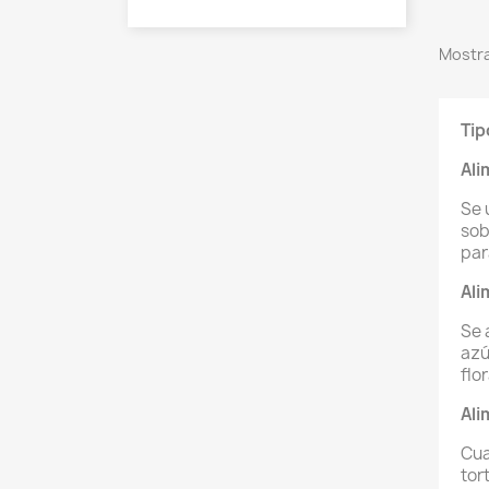
Mostra
Tip
Ali
Se 
sob
par
Ali
Se 
azú
flo
Ali
Cua
tor