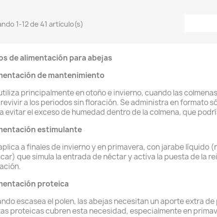
ndo 1-12 de 41 artículo(s)
os de alimentación para abejas
mentación de mantenimiento
utiliza principalmente en otoño e invierno, cuando las colmen
revivir a los periodos sin floración. Se administra en formato 
a evitar el exceso de humedad dentro de la colmena, que podría
mentación estimulante
aplica a finales de invierno y en primavera, con jarabe líquido
car) que simula la entrada de néctar y activa la puesta de la re
ración.
mentación proteica
ndo escasea el polen, las abejas necesitan un aporte extra de pr
tas proteicas cubren esta necesidad, especialmente en prima