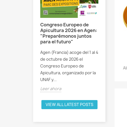
Internacio
celebra su
del 19 al 
cional Apícola
Congreso Europeo de
en IFEZA.
ega: Un
Apicultura 2026 en Agen:
Leer ahor
"Preparémonos juntos
ble para
para el futuro"
Agen (Francia) acoge del 1 al 4
e octubre de
de octubre de 2026 el
vega (Cantabria)
Congreso Europeo de
A
en el epicentro
Apicultura, organizado por la
ra nacional con...
UNAF y...
Leer ahora
VIEW ALL LATEST POSTS