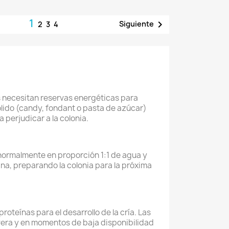
1

Siguiente
2
3
4
as necesitan reservas energéticas para
sólido (candy, fondant o pasta de azúcar)
 perjudicar a la colonia.
 (normalmente en proporción 1:1 de agua y
ina, preparando la colonia para la próxima
oteínas para el desarrollo de la cría. Las
vera y en momentos de baja disponibilidad