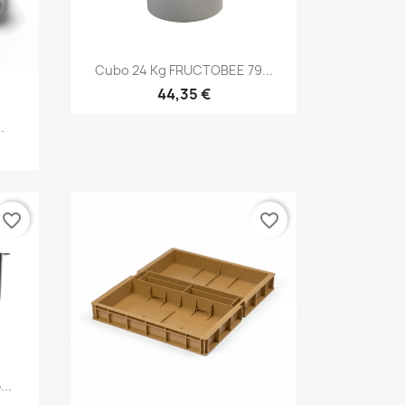
Vista rápida

Cubo 24 Kg FRUCTOBEE 79...
44,35 €
.
favorite_border
favorite_border
...