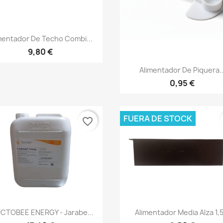
Vista rápida

mentador De Techo Combi...
9,80 €
Vista rápida

Alimentador De Piquera..
0,95 €
FUERA DE STOCK
favorite_border
Vista rápida
Vista rápida


CTOBEE ENERGY - Jarabe...
Alimentador Media Alza 1,5