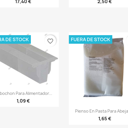
17,40 €
2,50 €
RA DE STOCK
FUERA DE STOCK
favorite_border
Vista rápida

bochon Para Alimentador...
1,09 €
Vista rápida

Pienso En Pasta Para Abeja
1,65 €