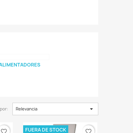
ALIMENTADORES

por:
Relevancia
FUERA DE STOCK
favorite_border
favorite_border