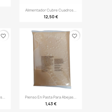
Vista rápida

Alimentador Cubre Cuadros...
12,50 €
favorite_border
favorite_border
Vista rápida

s...
Pienso En Pasta Para Abejas...
1,43 €