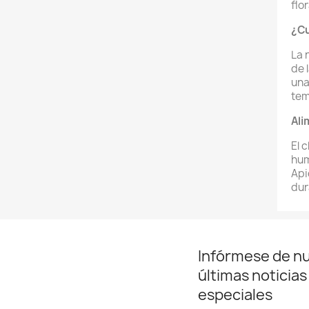
flor
¿Cu
La 
de 
una
tem
Ali
El 
hum
Api
dur
Infórmese de n
últimas noticias
especiales