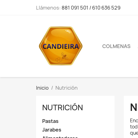
Llámenos:
881 091 501 / 610 636 529
COLMENAS
Inicio
Nutrición
N
NUTRICIÓN
Enc
Pastas
tod
Jarabes
que