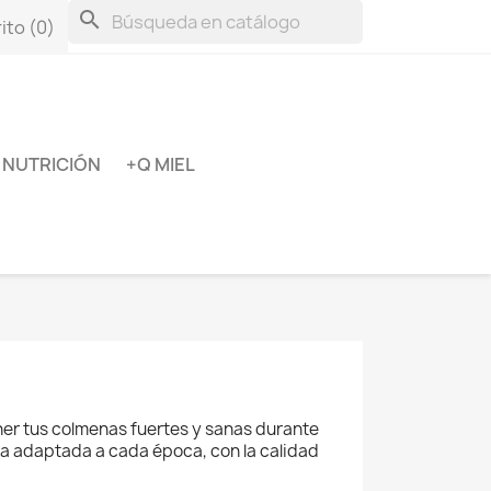
search
ito
(0)
NUTRICIÓN
+Q MIEL
ner tus colmenas fuertes y sanas durante
ca adaptada a cada época, con la calidad