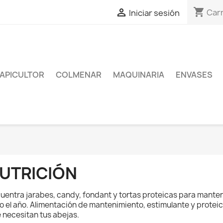
shopping_cart

Carr
Iniciar sesión
APICULTOR
COLMENAR
MAQUINARIA
ENVASES
UTRICIÓN
uentra jarabes, candy, fondant y tortas proteicas para mante
o el año. Alimentación de mantenimiento, estimulante y protei
 necesitan tus abejas.