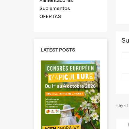
Alimentadores
Suplementos
OFERTAS
Su
LATEST POSTS
MELIZA 2
Hay 41
Apícola 
vuelve a
MELIZA, la