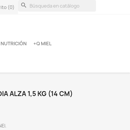
search
ito
(0)
NUTRICIÓN
+Q MIEL
A ALZA 1,5 KG (14 CM)
El.