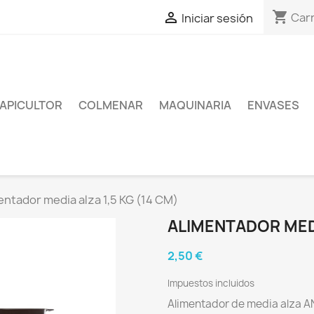
shopping_cart

Carr
Iniciar sesión
APICULTOR
COLMENAR
MAQUINARIA
ENVASES
entador media alza 1,5 KG (14 CM)
ALIMENTADOR MEDI
2,50 €
Impuestos incluidos
Alimentador de media alza AN