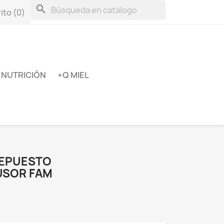
search
ito
(0)
NUTRICIÓN
+Q MIEL
REPUESTO
USOR FAM