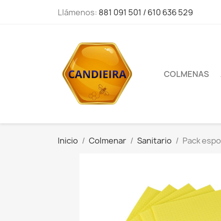
Llámenos:
881 091 501 / 610 636 529
COLMENAS
Inicio
Colmenar
Sanitario
Pack espo