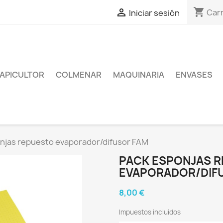
shopping_cart

Carr
Iniciar sesión
APICULTOR
COLMENAR
MAQUINARIA
ENVASES
njas repuesto evaporador/difusor FAM
PACK ESPONJAS 
EVAPORADOR/DIF
8,00 €
Impuestos incluidos