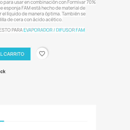
o para usar en combinación con Formivar 70%
de esponja FAM está hecho de material de
 el líquido de manera óptima. También se
olilla de cera con ácido acético.
UESTO PARA
EVAPORADOR / DIFUSOR FAM
favorite_border
AL CARRITO
ock