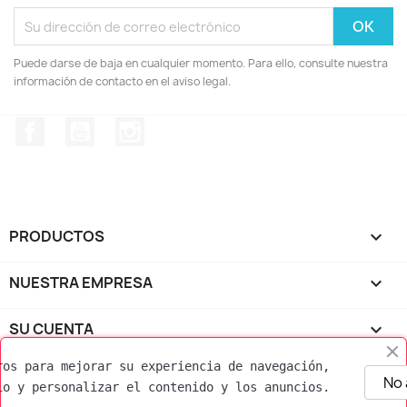
Puede darse de baja en cualquier momento. Para ello, consulte nuestra
información de contacto en el aviso legal.
Facebook
YouTube
Instagram
PRODUCTOS

NUESTRA EMPRESA

SU CUENTA

ros para mejorar su experiencia de navegación, 
INFORMACIÓN DE LA TIENDA
keyboard_arrow_down
No
io y personalizar el contenido y los anuncios.