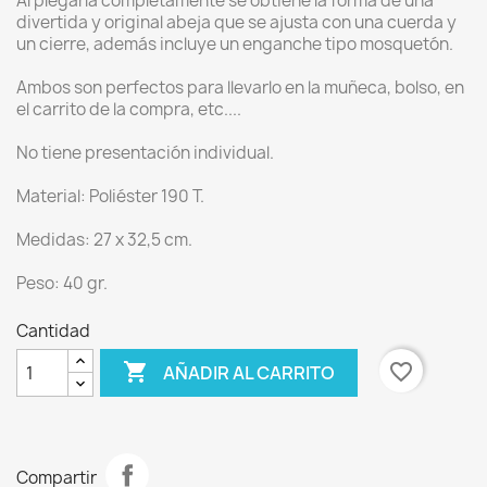
Al plegarla completamente se obtiene la forma de una
divertida y original abeja que se ajusta con una cuerda y
un cierre, además incluye un enganche tipo mosquetón.
Ambos son perfectos para llevarlo en la muñeca, bolso, en
el carrito de la compra, etc....
No tiene presentación individual.
Material: Poliéster 190 T.
Medidas: 27 x 32,5 cm.
Peso: 40 gr.
Cantidad

favorite_border
AÑADIR AL CARRITO
Compartir