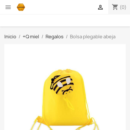
shopping_cart


(0)
Inicio
+Q miel
Regalos
Bolsa plegable abeja