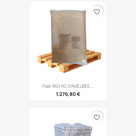
favorite_border
Palé 960 KG DAMELBEE...
1.276,80 €
favorite_border