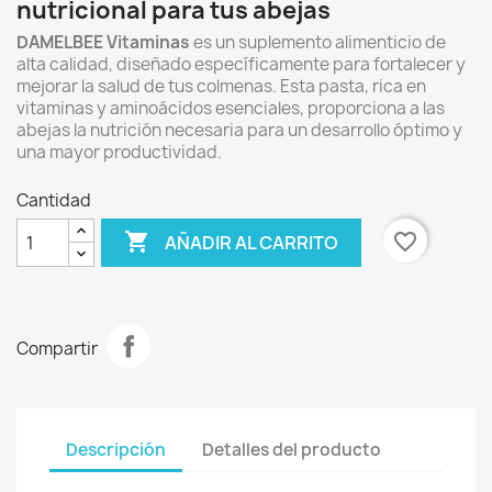
nutricional para tus abejas
DAMELBEE Vitaminas
es un suplemento alimenticio de
alta calidad,
diseñado específicamente para fortalecer y
mejorar la salud de tus colmenas.
Esta pasta,
rica en
vitaminas y aminoácidos esenciales,
proporciona a las
abejas la nutrición necesaria para un desarrollo óptimo y
una mayor productividad.
Cantidad

favorite_border
AÑADIR AL CARRITO
Compartir
Descripción
Detalles del producto