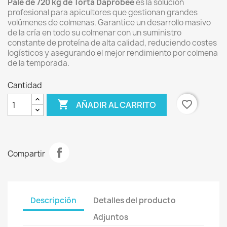
Palé de 720 kg de Torta Daprobee
es la solución
profesional para apicultores que gestionan grandes
volúmenes de colmenas. Garantice un desarrollo masivo
de la cría en todo su colmenar con un suministro
constante de proteína de alta calidad, reduciendo costes
logísticos y asegurando el mejor rendimiento por colmena
de la temporada.
Cantidad

favorite_border
AÑADIR AL CARRITO
Compartir
Descripción
Detalles del producto
Adjuntos