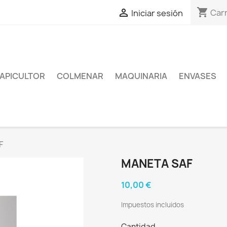
shopping_cart

Carr
Iniciar sesión
APICULTOR
COLMENAR
MAQUINARIA
ENVASES
F
MANETA SAF
10,00 €
Impuestos incluidos
Cantidad