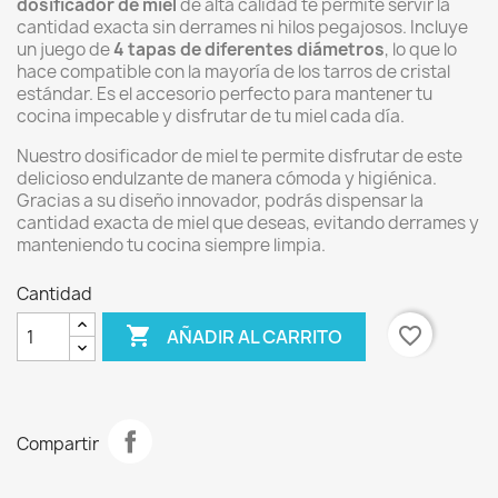
dosificador de miel
de alta calidad te permite servir la
cantidad exacta sin derrames ni hilos pegajosos. Incluye
un juego de
4 tapas de diferentes diámetros
, lo que lo
hace compatible con la mayoría de los tarros de cristal
estándar. Es el accesorio perfecto para mantener tu
cocina impecable y disfrutar de tu miel cada día.
Nuestro dosificador de miel te permite disfrutar de este
delicioso endulzante de manera cómoda y higiénica.
Gracias a su diseño innovador,
podrás dispensar la
cantidad exacta de miel que deseas,
evitando derrames y
manteniendo tu cocina siempre limpia.
Cantidad

favorite_border
AÑADIR AL CARRITO
Compartir