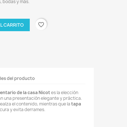
, bodas y más.
favorite_border
AL CARRITO
les del producto
entario de la casa Nicot
es la elección
n una presentación elegante y práctica.
ealza el contenido, mientras que la
tapa
cura y evita derrames.