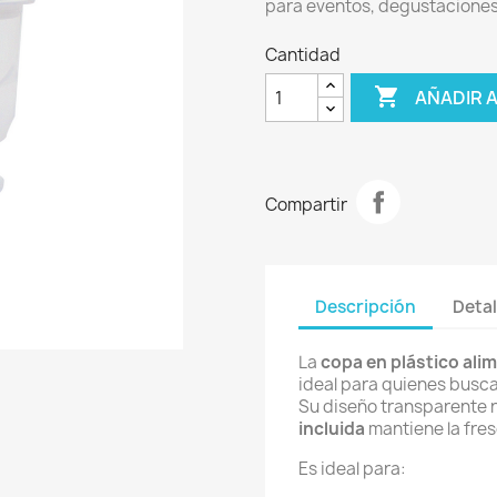
para eventos, degustaciones
Cantidad

AÑADIR 
Compartir
Descripción
Detal
La
copa en plástico alim
ideal para quienes busca
Su diseño transparente r
incluida
mantiene la fres
Es ideal para: