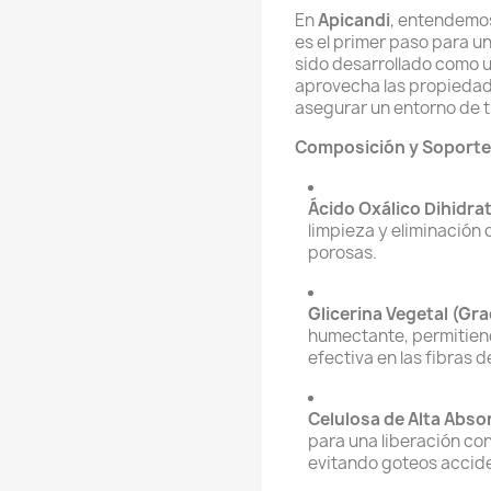
En
Apicandi
, entendemos
es el primer paso para un
sido desarrollado como 
aprovecha las propiedad
asegurar un entorno de t
Composición y Soporte
Ácido Oxálico Dihidra
limpieza y eliminación 
porosas.
Glicerina Vegetal (Gra
humectante, permitiend
efectiva en las fibras 
Celulosa de Alta Abso
para una liberación con
evitando goteos accide