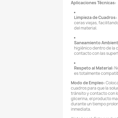
Aplicaciones Técnicas:
Limpieza de Cuadros:
ceras viejas, facilitand
del material.
Saneamiento Ambient
higiénico dentro de la 
contacto con las super
Respeto al Material:
No
es totalmente compatib
Modo de Empleo:
Colocar
cuadros para que la solu
tránsito y contacto con l
glicerina, el producto m
durante un tiempo prolo
inmediata.