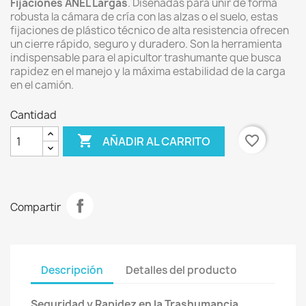
Fijaciones ANEL Largas
. Diseñadas para unir de forma
robusta la cámara de cría con las alzas o el suelo, estas
fijaciones de plástico técnico de alta resistencia ofrecen
un cierre rápido, seguro y duradero. Son la herramienta
indispensable para el apicultor trashumante que busca
rapidez en el manejo y la máxima estabilidad de la carga
en el camión.
Cantidad

favorite_border
AÑADIR AL CARRITO
Compartir
Descripción
Detalles del producto
Seguridad y Rapidez en la Trashumancia