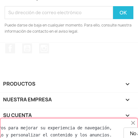
Puede darse de baja en cualquier momento. Para ello, consulte nuestra
información de contacto en el aviso legal.
Facebook
YouTube
Instagram
PRODUCTOS

NUESTRA EMPRESA

SU CUENTA

ros para mejorar su experiencia de navegación, 
INFORMACIÓN DE LA TIENDA
keyboard_arrow_down
No
io y personalizar el contenido y los anuncios.