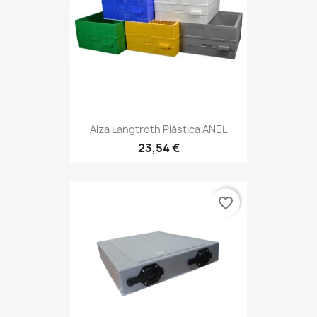
Alza Langtroth Plástica ANEL
23,54 €
favorite_border