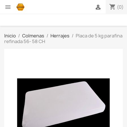
shopping_cart


(0)
Inicio
Colmenas
Herrajes
Placa de 5 kg parafina
refinada 56- 58 CH