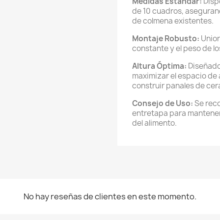
Medidas Estándar:
Disp
de 10 cuadros, asegurand
de colmena existentes.
Montaje Robusto:
Union
constante y el peso de l
Altura Óptima:
Diseñado 
maximizar el espacio de a
construir panales de cera
Consejo de Uso:
Se reco
entretapa para mantener 
del alimento.
No hay reseñas de clientes en este momento.