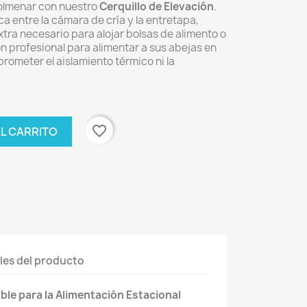
colmenar con nuestro
Cerquillo de Elevación
.
ca entre la cámara de cría y la entretapa,
tra necesario para alojar bolsas de alimento o
ión profesional para alimentar a sus abejas en
rometer el aislamiento térmico ni la
favorite_border
AL CARRITO
les del producto
ble para la Alimentación Estacional