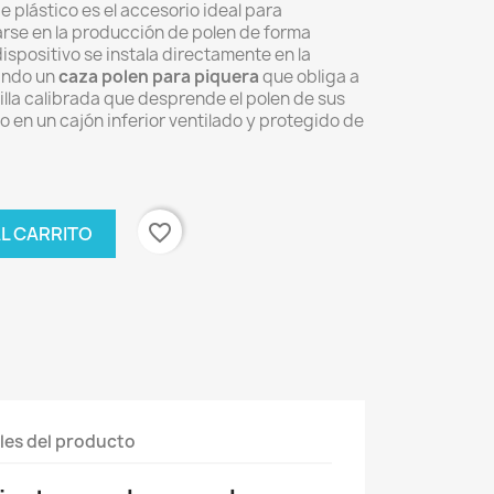
e plástico es el accesorio ideal para
arse en la producción de polen de forma
ispositivo se instala directamente en la
zando un
caza polen para piquera
que obliga a
jilla calibrada que desprende el polen de sus
 en un cajón inferior ventilado y protegido de
favorite_border
AL CARRITO
les del producto