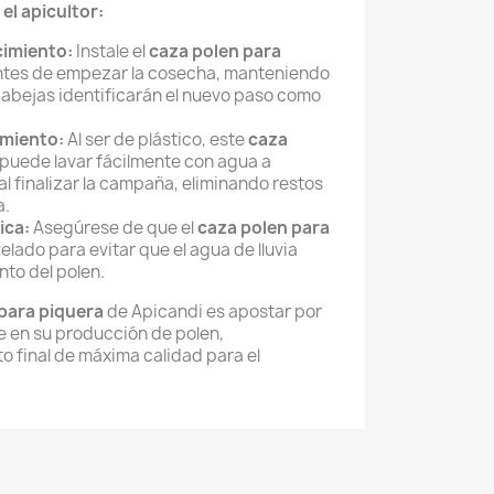
l apicultor:
cimiento:
Instale el
caza polen para
tes de empezar la cosecha, manteniendo
 las abejas identificarán el nuevo paso como
imiento:
Al ser de plástico, este
caza
puede lavar fácilmente con agua a
al finalizar la campaña, eliminando restos
a.
ica:
Asegúrese de que el
caza polen para
lado para evitar que el agua de lluvia
nto del polen.
para piquera
de Apicandi es apostar por
ene en su producción de polen,
 final de máxima calidad para el