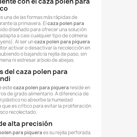
iente con el caza polen para
ico
s una de las formas más rápidas de
urante la primavera. El
caza polen para
ido diseñado para ofrecer una solución
 adapta a casi cualquier tipo de colmena
yens). Al ser un
caza polen para piquera
ltor activar o desactivar la recolección en
biendo o bajando la rejilla de paso, sin
mena ni estresar al bolo de abejas.
s del caza polen para
andi
de este
caza polen para piquera
reside en
ros de grado alimentario. A diferencia de
l plástico no absorbe la humedad
lo que es crítico para evitar la proliferación
esco recolectado.
 de alta precisión
polen para piquera
es su rejilla perforada.