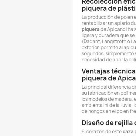
Recolección efic
piquera de plást
La producción de polen e
rentabilizar un apiario d
piquera
de Apicandi ha s
ligera y duradera que se
(Dadant, Langstroth o La
exterior, permite al apicu
segundos, simplemente su
necesidad de abrir la col
Ventajas técnica
piquera de Apic
La principal diferencia 
su fabricación en políme
los modelos de madera, e
ambiental ni de la lluvia, 
de hongos en el polen fr
Diseño de rejilla
El corazón de este
caza 