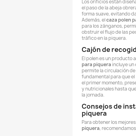
Los orificios están dise
el paso de la abeja obrer
forma suave, evitando dañ
Además, el
caza polen p
para los zánganos, permi
obstruir el flujo de las 
tráfico en la piquera.
Cajón de recogid
El polen es un producto 
para piquera
incluye un 
permite la circulación de
fundamental para que e
el primer momento, pres
y nutricionales hasta que 
la jornada.
Consejos de inst
piquera
Para obtener los mejores
piquera
, recomendamos 