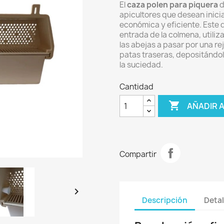
El
caza polen para piquera
d
apicultores que desean inici
económica y eficiente. Este d
entrada de la colmena, utili
las abejas a pasar por una re
patas traseras, depositándolo
la suciedad.
Cantidad

AÑADIR 
Compartir

Descripción
Detal