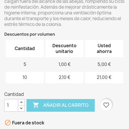
caigan fuera del alcance de las abejas, rompiendo su ciclo
de reinfestación. Además de mejorar drásticamente la
higiene interna, proporciona una ventilación óptima
durante el transporte y los meses de calor, reduciendo el
estrés térmico de la colonia.
Descuentos por volumen
Descuento
Usted
Cantidad
unitario
ahorra
5
1,00 €
5,00 €
10
2,10 €
21,00 €
Cantidad

favorite_border
AÑADIR AL CARRITO

Fuera de stock