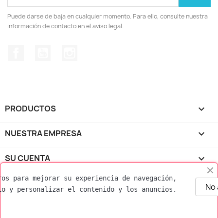
Puede darse de baja en cualquier momento. Para ello, consulte nuestra
información de contacto en el aviso legal.
Facebook
YouTube
Instagram
PRODUCTOS

NUESTRA EMPRESA

SU CUENTA

ros para mejorar su experiencia de navegación, 
INFORMACIÓN DE LA TIENDA
keyboard_arrow_down
No
io y personalizar el contenido y los anuncios.
© 2026 - Software Ecommerce desarrollado por
Contactanos por WhatsApp
PrestaShop™