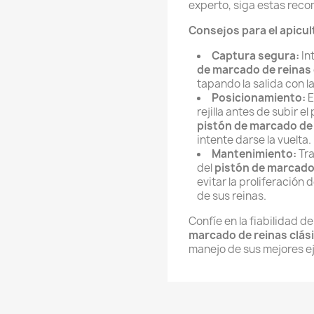
experto, siga estas rec
Consejos para el apicul
Captura segura:
Int
de marcado de reinas 
tapando la salida con l
Posicionamiento:
E
rejilla antes de subir e
pistón de marcado de 
intente darse la vuelta.
Mantenimiento:
Tra
del
pistón de marcado 
evitar la proliferación
de sus reinas.
Confíe en la fiabilidad de
marcado de reinas clás
manejo de sus mejores e