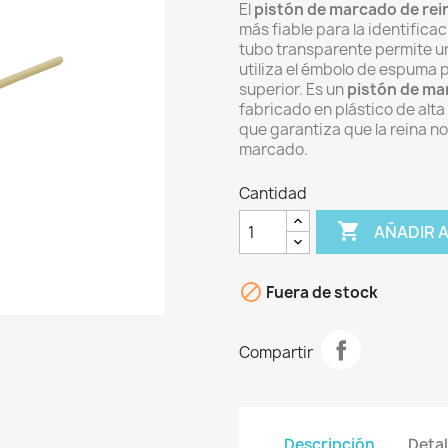
El
pistón de marcado de rei
más fiable para la identifica
tubo transparente permite una
utiliza el émbolo de espuma p
superior. Es un
pistón de ma
fabricado en plástico de alta 
que garantiza que la reina n
marcado.
Cantidad

AÑADIR 

Fuera de stock
Compartir
Descripción
Detal