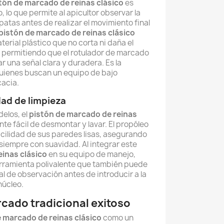
tón de marcado de reinas clásico
es
 lo que permite al apicultor observar la
 patas antes de realizar el movimiento final
pistón de marcado de reinas clásico
erial plástico que no corta ni daña el
, permitiendo que el rotulador de marcado
ar una señal clara y duradera. Es la
quienes buscan un equipo de bajo
cacia.
dad de limpieza
delos, el
pistón de marcado de reinas
e fácil de desmontar y lavar. El propóleo
facilidad de sus paredes lisas, asegurando
 siempre con suavidad. Al integrar este
einas clásico
en su equipo de manejo,
rramienta polivalente que también puede
l de observación antes de introducir a la
núcleo.
cado tradicional exitoso
e marcado de reinas clásico
como un