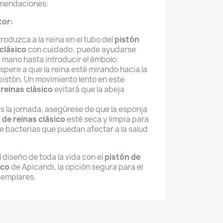
omendaciones:
tor:
roduzca a la reina en el tubo del
pistón
clásico
con cuidado; puede ayudarse
a mano hasta introducir el émbolo.
spere a que la reina esté mirando hacia la
l pistón. Un movimiento lento en este
reinas clásico
evitará que la abeja
s la jornada, asegúrese de que la esponja
de reinas clásico
esté seca y limpia para
 de bacterias que puedan afectar a la salud
l diseño de toda la vida con el
pistón de
ico
de Apicandi, la opción segura para el
jemplares.