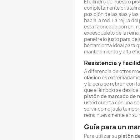
El cilindro de nuestro
pis
completamente cristalino,
posición de las alas y las
hacia la red. La rejilla del
está fabricada con un mat
exoesqueleto de la reina
penetre lo justo para dej
herramienta ideal para 
mantenimiento y alta efi
Resistencia y facili
A diferencia de otros mo
clásico
es extremadament
y la cera se retiran con 
que el émbolo se deslice
pistón de marcado de r
usted cuenta con una he
servir como jaula tempora
reina nuevamente en su 
Guía para un mar
Para utilizar su
pistón d