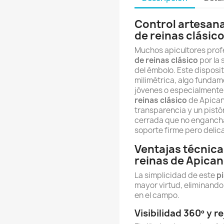
Control artesana
de reinas clásic
Muchos apicultores profe
de reinas clásico
por la 
del émbolo. Este disposit
milimétrica, algo fundam
jóvenes o especialmente 
reinas clásico
de Apicand
transparencia y un pistó
cerrada que no engancha 
soporte firme pero delica
Ventajas técnica
reinas de Apican
La simplicidad de este
p
mayor virtud, eliminand
en el campo.
Visibilidad 360º y r