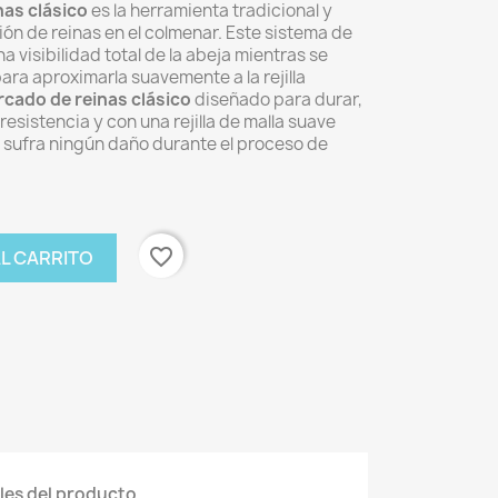
nas clásico
es la herramienta tradicional y
ción de reinas en el colmenar. Este sistema de
 visibilidad total de la abeja mientras se
ara aproximarla suavemente a la rejilla
rcado de reinas clásico
diseñado para durar,
resistencia y con una rejilla de malla suave
o sufra ningún daño durante el proceso de
favorite_border
AL CARRITO
les del producto