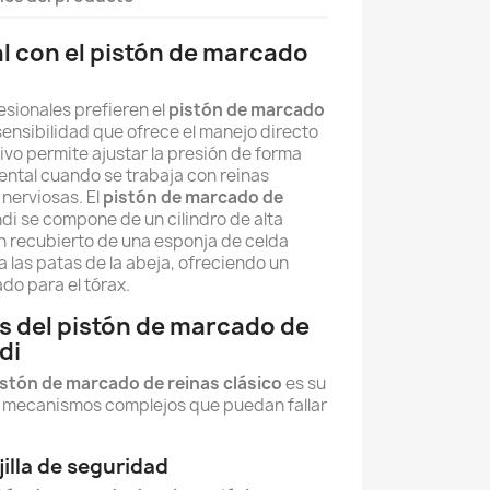
l con el pistón de marcado
o
sionales prefieren el
pistón de marcado
sensibilidad que ofrece el manejo directo
ivo permite ajustar la presión de forma
ental cuando se trabaja con reinas
nerviosas. El
pistón de marcado de
i se compone de un cilindro de alta
n recubierto de una esponja de celda
las patas de la abeja, ofreciendo un
do para el tórax.
s del pistón de marcado de
di
istón de marcado de reinas clásico
es su
o mecanismos complejos que puedan fallar
ejilla de seguridad