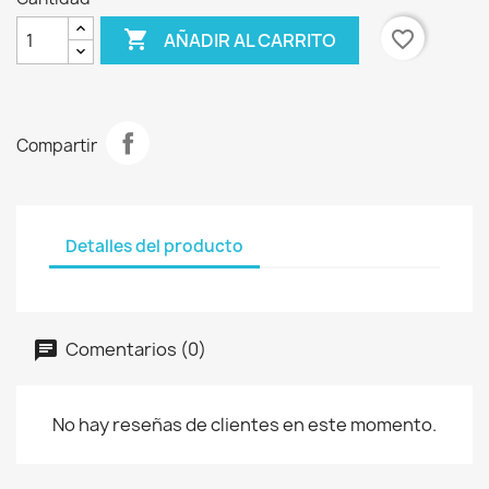

favorite_border
AÑADIR AL CARRITO
Compartir
Detalles del producto
Comentarios (0)
No hay reseñas de clientes en este momento.