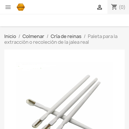
shopping_cart


(0)
Inicio
Colmenar
Cría de reinas
Paleta para la
extracción o recoleción de la jalea real