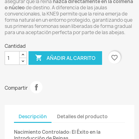
asegurar que la reina
nazca directamente en la colmena
o núcleo
de destino. A diferencia de las jaulas
convencionales, la KNE9 permite que la reina emerja de
forma natural en un entorno protegido, garantizando que
sus primeras feromonas sean liberadas de forma gradual
para una aceptación perfecta por parte de las abejas.
Cantidad

favorite_border
AÑADIR AL CARRITO
Compartir
Descripción
Detalles del producto
Nacimiento Controlado: El Éxito en la
Introducción de Reinas