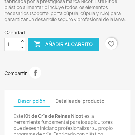
fabricada por la prestigiosa marca Nicot. Este kit de
plástico alimentario incluye todos los elementos
necesarios (soporte, porta cúpula, cúpula y rulo) para
garantizar un desarrollo seguro y profesional de la larva.
Cantidad

favorite_border
AÑADIR AL CARRITO
Compartir
Descripción
Detalles del producto
Este
Kit de Cría de Reinas Nicot
es la
herramienta fundamental para los apicultores
que desean iniciar o profesionalizar su propio
programa de cría. Fabricado con plástico