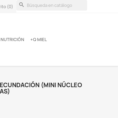
search
ito
(0)
NUTRICIÓN
+Q MIEL
FECUNDACIÓN (MINI NÚCLEO
NAS)