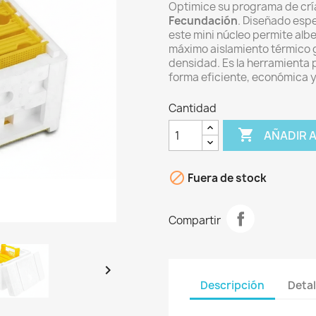
Optimice su programa de crí
Fecundación
. Diseñado esp
este mini núcleo permite alb
máximo aislamiento térmico gr
densidad. Es la herramienta
forma eficiente, económica 
Cantidad

AÑADIR 

Fuera de stock
Compartir

Descripción
Detal