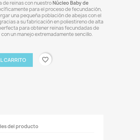
a de reinas con nuestro
Núcleo Baby de
ecíficamente para el proceso de fecundación,
ergar una pequeña población de abejas con el
acias a su fabricación en poliestireno de alta
 perfecta para obtener reinas fecundadas de
y con un manejo extremadamente sencillo.
favorite_border
AL CARRITO
les del producto