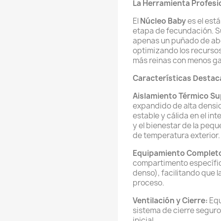
La Herramienta Profesio
El
Núcleo Baby
es el está
etapa de fecundación. S
apenas un puñado de abe
optimizando los recurso
más reinas con menos g
Características Destac
Aislamiento Térmico Su
expandido de alta densi
estable y cálida en el inte
y el bienestar de la peq
de temperatura exterior.
Equipamiento Complet
compartimento específico
denso), facilitando que 
proceso.
Ventilación y Cierre:
Equ
sistema de cierre seguro
inicial.