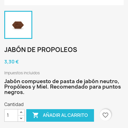
JABÓN DE PROPOLEOS
3,30 €
Impuestos incluidos
Jabón compuesto de pasta de jabón neutro,
Propóleos y Miel. Recomendado para puntos
negros.
Cantidad

favorite_border
AÑADIR AL CARRITO