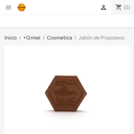
shopping_cart


(0)
Inicio
+Q miel
Cosmetica
Jabón de Propoleos