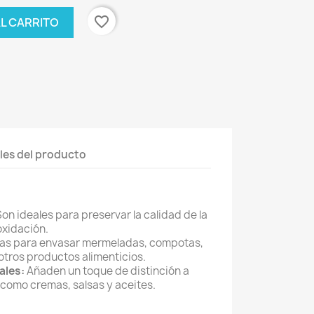
favorite_border
AL CARRITO
les del producto
on ideales para preservar la calidad de la
oxidación.
as para envasar mermeladas, compotas,
otros productos alimenticios.
ales:
Añaden un toque de distinción a
como cremas, salsas y aceites.