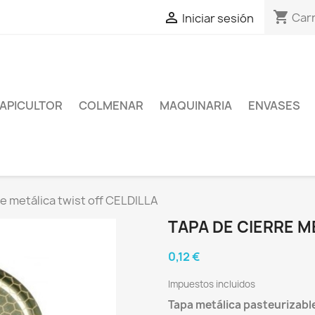
shopping_cart

Carr
Iniciar sesión
APICULTOR
COLMENAR
MAQUINARIA
ENVASES
re metálica twist off CELDILLA
TAPA DE CIERRE M
0,12 €
Impuestos incluidos
Tapa metálica pasteurizable