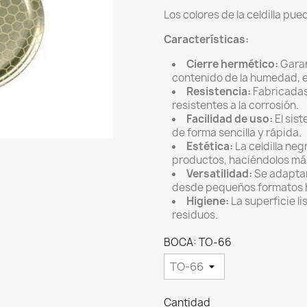
Los colores de la celdilla pue
Características:
Cierre hermético:
Garan
contenido de la humedad, el
Resistencia:
Fabricadas 
resistentes a la corrosión.
Facilidad de uso:
El sist
de forma sencilla y rápida.
Estética:
La celdilla neg
productos, haciéndolos más
Versatilidad:
Se adaptan
desde pequeños formatos 
Higiene:
La superficie li
residuos.
BOCA: TO-66
Cantidad