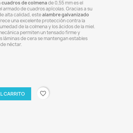
a cuadros de colmena
de 0,55 mm es el
l armado de cuadros apícolas. Gracias a su
e alta calidad, este
alambre galvanizado
rece una excelente protección contra la
umedad de la colmena y los ácidos de la miel.
a mecánica permiten un tensado firme y
s láminas de cera se mantengan estables
de néctar.
favorite_border
AL CARRITO