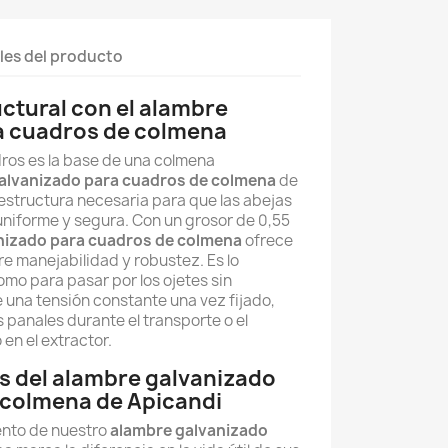
les del producto
uctural con el alambre
a cuadros de colmena
os es la base de una colmena
alvanizado para cuadros de colmena
de
estructura necesaria para que las abejas
 uniforme y segura. Con un grosor de 0,55
nizado para cuadros de colmena
ofrece
tre manejabilidad y robustez. Es lo
omo para pasar por los ojetes sin
una tensión constante una vez fijado,
 panales durante el transporte o el
en el extractor.
s del alambre galvanizado
 colmena de Apicandi
ento de nuestro
alambre galvanizado