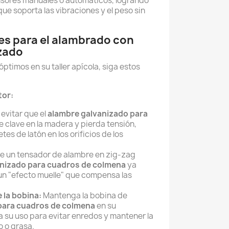
ensores manuales o automáticos, logrando
ue soporta las vibraciones y el peso sin
 para el alambrado con
zado
ptimos en su taller apícola, siga estos
tor:
evitar que el
alambre galvanizado para
e clave en la madera y pierda tensión,
s de latón en los orificios de los
ce un tensador de alambre en zig-zag
nizado para cuadros de colmena
ya
 un "efecto muelle" que compensa las
la bobina:
Mantenga la bobina de
para cuadros de colmena
en su
ta su uso para evitar enredos y mantener la
o o grasa.