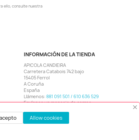
 ello, consulte nuestra
INFORMACIÓN DE LA TIENDA
APICOLA CANDIEIRA
Carretera Catabois 742 bajo
15405 Ferrol
A Coruña
España
Llámenos:
881 091 501 / 610 636 529
Envíenos un mensaje de correo
electrónico:
info@apicandi.com
 acepto
Allow cookies