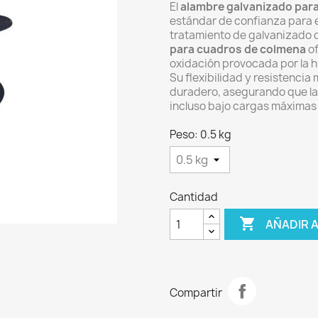
El
alambre galvanizado par
estándar de confianza para e
tratamiento de galvanizado d
para cuadros de colmena
of
oxidación provocada por la h
Su flexibilidad y resistenci
duradero, asegurando que la
incluso bajo cargas máximas 
Peso: 0.5 kg
Cantidad

AÑADIR 
Compartir