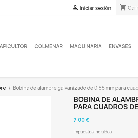
shopping_cart

Carr
Iniciar sesión
APICULTOR
COLMENAR
MAQUINARIA
ENVASES
bre
Bobina de alambre galvanizado de 0,55 mm para cua
BOBINA DE ALAMB
PARA CUADROS D
7,00 €
Impuestos incluidos