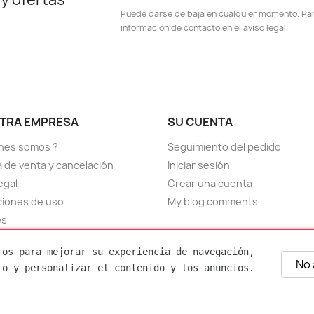
Puede darse de baja en cualquier momento. Para
información de contacto en el aviso legal.
TRA EMPRESA
SU CUENTA
nes somos ?
Seguimiento del pedido
ca de venta y cancelación
Iniciar sesión
egal
Crear una cuenta
iones de uso
My blog comments
es
ctenos
ros para mejorar su experiencia de navegación, 
el sitio
No
io y personalizar el contenido y los anuncios.
as
© 2026 - Software Ecommerce desarrollado por PrestaShop™