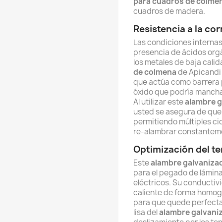
para cuadros de colme
cuadros de madera.
Resistencia a la cor
Las condiciones internas
presencia de ácidos or
los metales de baja calid
de colmena
de Apicandi 
que actúa como barrera p
óxido que podría manchar 
Al utilizar este
alambre g
usted se asegura de que
permitiendo múltiples ci
re-alambrar constantem
Optimización del t
Este
alambre galvaniza
para el pegado de lámin
eléctricos. Su conductiv
caliente de forma homogé
para que quede perfecta
lisa del
alambre galvani