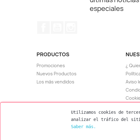
especiales
Facebook
YouTube
Instagram
PRODUCTOS
NUES
Promociones
¿ Quie
Nuevos Productos
Políti
Los más vendidos
Aviso l
Condic
Cooki
Contá
Utilizamos cookies de terce
Mapa d
analizar el tráfico del sit
Tiend
Saber más.
Contactanos por WhatsApp