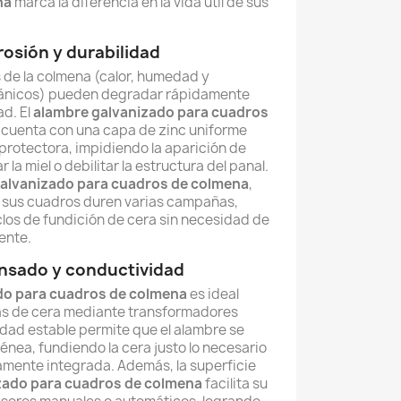
na
marca la diferencia en la vida útil de sus
rosión y durabilidad
 de la colmena (calor, humedad y
gánicos) pueden degradar rápidamente
ad. El
alambre galvanizado para cuadros
cuenta con una capa de zinc uniforme
rotectora, impidiendo la aparición de
la miel o debilitar la estructura del panal.
alvanizado para cuadros de colmena
,
 sus cuadros duren varias campañas,
clos de fundición de cera sin necesidad de
ente.
ensado y conductividad
do para cuadros de colmena
es ideal
as de cera mediante transformadores
idad estable permite que el alambre se
nea, fundiendo la cera justo lo necesario
mente integrada. Además, la superficie
zado para cuadros de colmena
facilita su