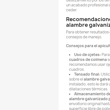
deslizamiento por los t
un acabado profesional q
ceder.
Recomendaciones
alambre galvani
Para obtener resultados ó
consejos de manejo.
Consejos para el apicul
Uso de ojetes:
Para 
cuadros de colmena
s
recomendamos usar ojete
cuadros.
Tensado final:
Utili
sobre el
alambre galva
instalado; esto le dará
dilataciones térmicas.
Almacenamiento de 
alambre galvanizado 
envoltorio original has
superficie libre de polv